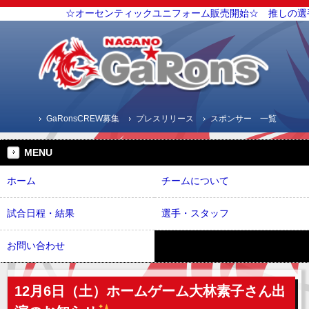
☆オーセンティックユニフォーム販売開始☆ 推しの選
GaRonsCREW募集
プレスリリース
スポンサー 一覧
MENU
ホーム
チームについて
試合日程・結果
選手・スタッフ
お問い合わせ
12月6日（土）ホームゲーム大林素子さん出