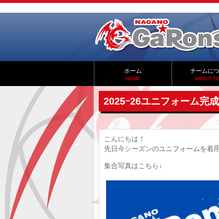
ホーム
チームに
HOME
ABOUT T
2025ｰ26ユニフォーム完成
こんにちは！
先日今シーズンのユニフォームを着
集合写真はこちら↓