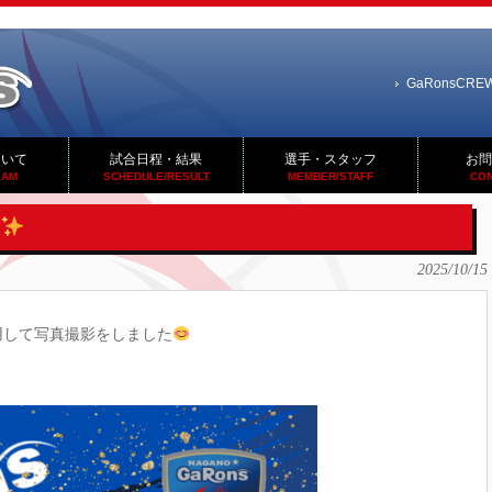
GaRonsCR
ついて
試合日程・結果
選手・スタッフ
お問
EAM
SCHEDULE/RESULT
MEMBER/STAFF
CON
2025/10/15
用して写真撮影をしました