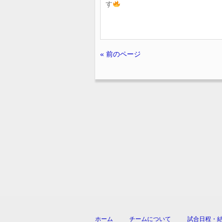
す
« 前のページ
ホーム
チームについて
試合日程・