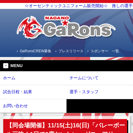
☆オーセンティックユニフォーム販売開始☆ 推しの選手
GaRonsCREW募集
プレスリリース
スポンサー 一覧
MENU
ホーム
チームについて
試合日程・結果
選手・スタッフ
お問い合わせ
【同会場開催】11/15(土)16(日)「バレーボー