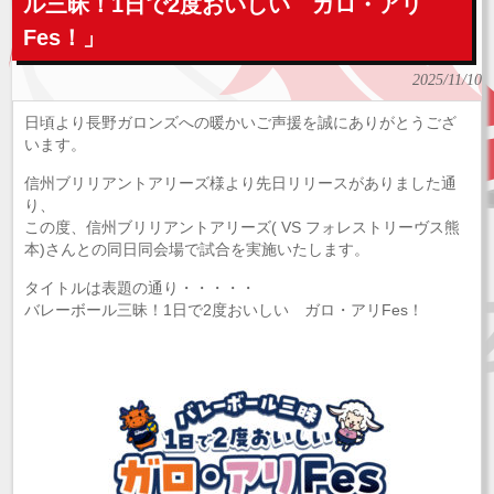
ル三昧！1日で2度おいしい ガロ・アリ
Fes！」
2025/11/10
日頃より長野ガロンズへの暖かいご声援を誠にありがとうござ
います。
信州ブリリアントアリーズ様より先日リリースがありました通
り、
この度、信州ブリリアントアリーズ( VS フォレストリーヴス熊
本)さんとの同日同会場で試合を実施いたします。
タイトルは表題の通り・・・・・
バレーボール三昧！1日で2度おいしい ガロ・アリFes！