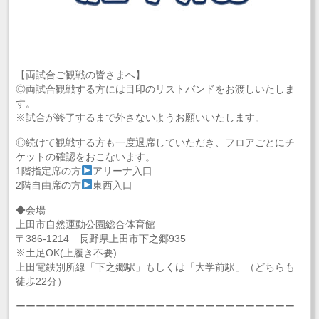
【両試合ご観戦の皆さまへ】
◎両試合観戦する方には目印のリストバンドをお渡しいたしま
す。
※試合が終了するまで外さないようお願いいたします。
◎続けて観戦する方も一度退席していただき、フロアごとにチ
ケットの確認をおこないます。
1階指定席の方
アリーナ入口
2階自由席の方
東西入口
◆会場
上田市自然運動公園総合体育館
〒386-1214 長野県上田市下之郷935
※土足OK(上履き不要)
上田電鉄別所線「下之郷駅」もしくは「大学前駅」（どちらも
徒歩22分）
ーーーーーーーーーーーーーーーーーーーーーーーーーーーー