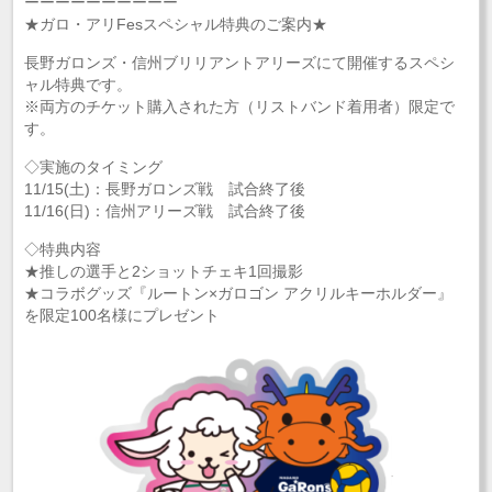
ーーーーーーーーーー
★ガロ・アリFesスペシャル特典のご案内★
長野ガロンズ・信州ブリリアントアリーズにて開催するスペシ
ャル特典です。
※両方のチケット購入された方（リストバンド着用者）限定で
す。
◇実施のタイミング
11/15(土)：長野ガロンズ戦 試合終了後
11/16(日)：信州アリーズ戦 試合終了後
◇特典内容
★推しの選手と2ショットチェキ1回撮影
★コラボグッズ『ルートン×ガロゴン アクリルキーホルダー』
を限定100名様にプレゼント